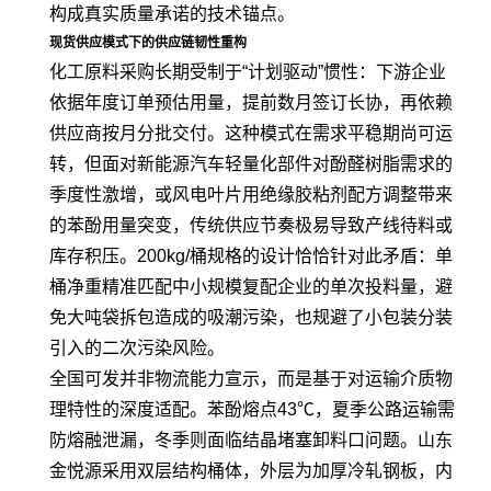
构成真实质量承诺的技术锚点。
现货供应模式下的供应链韧性重构
化工原料采购长期受制于“计划驱动”惯性：下游企业
依据年度订单预估用量，提前数月签订长协，再依赖
供应商按月分批交付。这种模式在需求平稳期尚可运
转，但面对新能源汽车轻量化部件对酚醛树脂需求的
季度性激增，或风电叶片用绝缘胶粘剂配方调整带来
的苯酚用量突变，传统供应节奏极易导致产线待料或
库存积压。200kg/桶规格的设计恰恰针对此矛盾：单
桶净重精准匹配中小规模复配企业的单次投料量，避
免大吨袋拆包造成的吸潮污染，也规避了小包装分装
引入的二次污染风险。
全国可发并非物流能力宣示，而是基于对运输介质物
理特性的深度适配。苯酚熔点43℃，夏季公路运输需
防熔融泄漏，冬季则面临结晶堵塞卸料口问题。山东
金悦源采用双层结构桶体，外层为加厚冷轧钢板，内