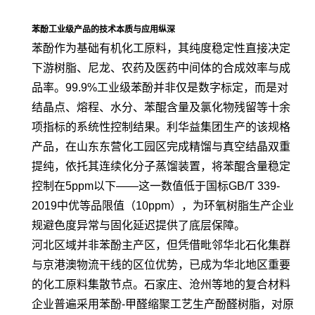
苯酚工业级产品的技术本质与应用纵深
苯酚作为基础有机化工原料，其纯度稳定性直接决定
下游树脂、尼龙、农药及医药中间体的合成效率与成
品率。99.9%工业级苯酚并非仅是数字标定，而是对
结晶点、熔程、水分、苯醌含量及氯化物残留等十余
项指标的系统性控制结果。利华益集团生产的该规格
产品，在山东东营化工园区完成精馏与真空结晶双重
提纯，依托其连续化分子蒸馏装置，将苯醌含量稳定
控制在5ppm以下——这一数值低于国标GB/T 339-
2019中优等品限值（10ppm），为环氧树脂生产企业
规避色度异常与固化延迟提供了底层保障。
河北区域并非苯酚主产区，但凭借毗邻华北石化集群
与京港澳物流干线的区位优势，已成为华北地区重要
的化工原料集散节点。石家庄、沧州等地的复合材料
企业普遍采用苯酚-甲醛缩聚工艺生产酚醛树脂，对原