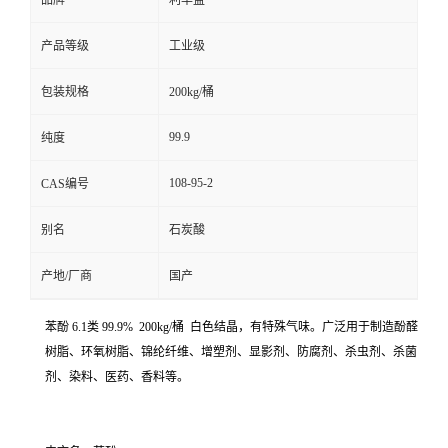
品牌
利华益
产品等级
工业级
包装规格
200kg/桶
99.9
纯度
108-95-2
CAS编号
别名
石炭酸
产地/厂商
国产
苯酚 6.1类 99.9% 200kg/桶 白色结晶，有特殊气味。广泛用于制造酚醛
树脂、环氧树脂、锦纶纤维、增塑剂、显影剂、防腐剂、杀虫剂、杀菌
剂、染料、医药、香料等。