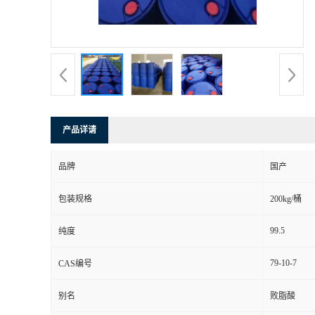
产品详请
品牌
国产
包装规格
200kg/桶
99.5
纯度
79-10-7
CAS编号
别名
败脂酸