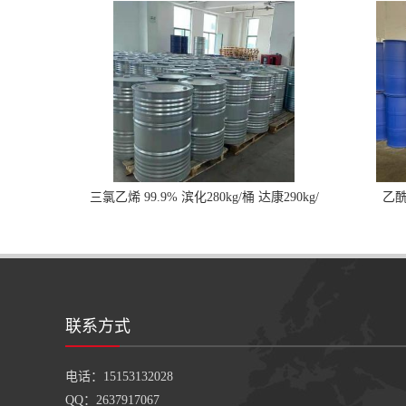
三氯乙烯 99.9% 滨化280kg/桶 达康290kg/
乙酰
桶
联系方式
电话：15153132028
QQ：2637917067