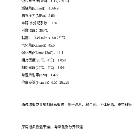
饱和蒸气压(kPa)：1.33(39.9℃)
燃烧热(kJ/mol)：-1366.9
临界压力(MPa)：5.66
辛醇/水分配系数：0.36
引燃温度：360℃
黏度：1.149 mPa·s（at 25℃）
汽化热(KJ/mol)：45.6
熔化热(KJ/mol,13oC)：11.1
相对密度(20℃，4℃)：1.050
相对密度(25℃，4℃)：1.044
常温折射率(n20)：1.422
溶度参数(J·cm-3)：0.5：26.229
通过均聚或共聚制备高聚物，用于涂料、粘合剂、固体树脂、模塑料等
库房通风低温干燥； 与氧化剂分开储运