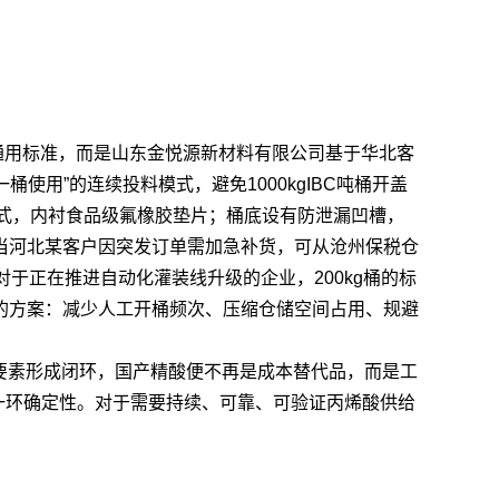
通用标准，而是山东金悦源新材料有限公司基于华北客
桶使用”的连续投料模式，避免1000kgIBC吨桶开盖
紧式，内衬食品级氟橡胶垫片；桶底设有防泄漏凹槽，
当河北某客户因突发订单需加急补货，可从沧州保税仓
于正在推进自动化灌装线升级的企业，200kg桶的标
的方案：减少人工开桶频次、压缩仓储空间占用、规避
项要素形成闭环，国产精酸便不再是成本替代品，而是工
一环确定性。对于需要持续、可靠、可验证丙烯酸供给