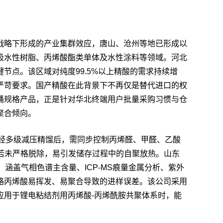
战略下形成的产业集群效应，唐山、沧州等地已形成以
吸水性树脂、丙烯酸酯类单体及水性涂料等领域。河北
点。该区域对纯度99.5%以上精酸的需求持续增
严苛要求。国产精酸在此背景下不再仅是替代进口的权
/桶规格产品，正是针对华北终端用户批量采购习惯与仓
聚合倾向。
粗酸经多级减压精馏后，需同步控制丙烯醛、甲醛、乙酸
分若未严格脱除，易引发储存过程中的自聚放热。山东
涵盖气相色谱主含量、ICP-MS痕量金属分析、紫外
却忽略丙烯酸易挥发、易聚合导致的进样误差。该公司采用
应用于锂电粘结剂用丙烯酸-丙烯酰胺共聚体系时，能