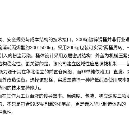
、安全规范与成本结构的技术接口。200kg镀锌钢桶并非行业
烯酸约300–500kg，采用200kg包装可实现“两桶周转、一
封引入的粉尘污染。桶体设计采用双层密封结构：外盖为机械压
结构稳定性。更关键的是，该公司建立区域性应急调拨机制——
能力源于其在华北设立的前置仓网络，而非单纯依赖工厂直发。对
额外改造设备。选择该规格，实质是选择一种降低综合使用成本
协同的技术支持能力。
，而在其作为工业血液的传导效率。当纯度、包装、响应速度三
，不只是符合99.5%指标的化学品，更是嵌入华北制造体系的
平稳性。