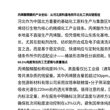
丙烯酸精酸的产业坐标：从河北原料基地到华北化工供应链枢纽
河北作为中国北方重要的基础化工原料生产与集散区
烯烃衍生物为核心的精细化工产业链条。丙烯酸作为
本地虽不直接生产丙烯酸，但凭借毗邻山东炼化基地、
长，尤其在胶粘剂改性、纺织助剂合成及电子级清洗
宜之选，而是基于稳定供应、快速响应与定制化服务形
储条件所作的适配设计——桶装形态降低分装损耗，
99.5%纯度背后的工艺逻辑与质量锚点
丙烯酸精酸标称纯度99.5%，表面看仅比工业级（通
等共沸杂质的残留量。其中丙烯醛含量若超过50pp
金悦源新材料有限公司采用双塔串联精馏+分子筛深度
吸收光谱在220nm处的透光率数据。值得注意的是，
内标法定量，并在报告中明确标注测试温度与进样方
确保批次间粘度波动控制在±3%以内，避免因单体纯