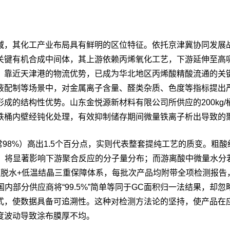
域，其化工产业布局具有鲜明的区位特征。依托京津冀协同发展
关键有机合成中间体，其上游依赖丙烯氧化工艺，下游延伸至高
靠近天津港的物流优势，已成为华北地区丙烯酸精酸流通的关键节
液配制等场景中，对金属离子含量、醛类杂质、色度等指标提出
成的结构性优势。山东金悦源新材料有限公司所供应的200kg
铁桶内壁经钝化处理，有效抑制储存期间微量铁离子析出导致的
常98%）高出1.5个百分点，实则代表整套提纯工艺的质变。
m，将显著影响下游聚合反应的分子量分布；而游离酸中微量水
脱水+低温结晶三重保障体系，每批次产品均附带全项检测报告，
国内部分供应商将“99.5%”简单等同于GC面积归一法结果，
式，使数据具备可追溯性。这种对检测方法论的坚持，使产品在
度波动导致涂布膜厚不均。