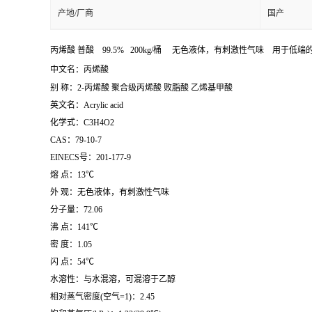
产地/厂商
国产
丙烯酸 普酸 99.5% 200kg/桶 无色液体，有刺激性气味 用于低
中文名：丙烯酸
别 称：2-丙烯酸 聚合级丙烯酸 败脂酸 乙烯基甲酸
英文名：Acrylic acid
化学式：C3H4O2
CAS：79-10-7
EINECS号：201-177-9
熔 点：13℃
外 观：无色液体，有刺激性气味
分子量：72.06
沸 点：141℃
密 度：1.05
闪 点：54℃
水溶性：与水混溶，可混溶于乙醇
相对蒸气密度(空气=1)：2.45