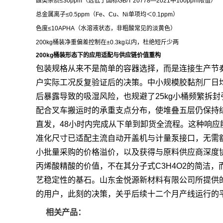
醛类杂质≤30ppm（远低于国标GB/T 20778—2021中100ppm限值）
总金属离子≤0.5ppm（Fe、Cu、Ni单项均＜0.1ppm）
色度≤10APHA（水溶液状态，非粗酸常见的淡黄色）
200kg桶装净重偏差控制在±0.3kg以内，杜绝短斤少两
200kg桶装形态下的应用适配与供应链价值重构
包装规格从来不是简单的容器选择，而是连接生产节奏
户实际工况反复验证后的决策。中小规模胶黏剂厂日均消耗丙
后暴露导致的吸湿风险，也规避了25kg小桶频繁拆
配合叉车搬运时的承重支点分布，使堆叠五层仍保持
直发，48小时内完成从下单到卸货全流程。这种响应
准化尺寸已适配主流自动开盖机与计量泵接口，无需
小批量采购的价格溢价，以及获得与原料供应商深度
丙烯酸精酸的价值，不在其分子式C3H4O2的简洁
艺稳定性的基石。山东金悦源新材料有限公司所提供的
的用户，此刻的决策，关乎后续十二个月产线运行的
相关产品：