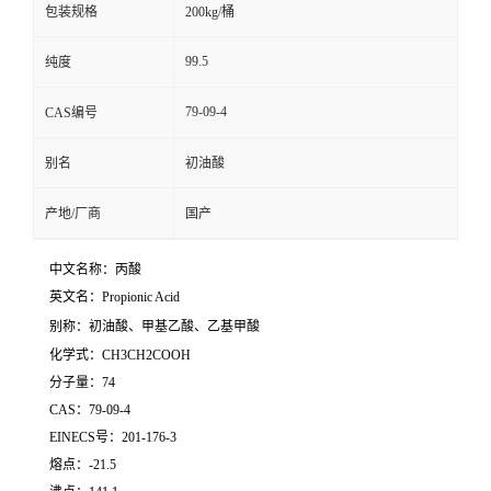
包装规格
200kg/桶
99.5
纯度
79-09-4
CAS编号
别名
初油酸
产地/厂商
国产
中文名称：丙酸
英文名：Propionic Acid
别称：初油酸、甲基乙酸、乙基甲酸
化学式：CH3CH2COOH
分子量：74
CAS：79-09-4
EINECS号：201-176-3
熔点：-21.5