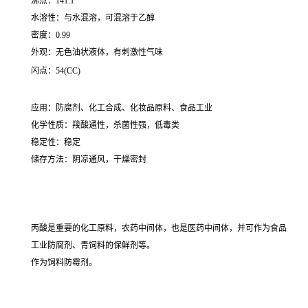
沸点：141.1
水溶性：与水混溶，可混溶于乙醇
密度：0.99
外观：无色油状液体，有刺激性气味
闪点：54(CC)
应用：防腐剂、化工合成、化妆品原料、食品工业
化学性质：羧酸通性，杀菌性强，低毒类
稳定性：稳定
储存方法：阴凉通风，干燥密封
丙酸是重要的化工原料，农药中间体，也是医药中间体，并可作为食品
工业防腐剂、青饲料的保鲜剂等。
作为饲料防霉剂。