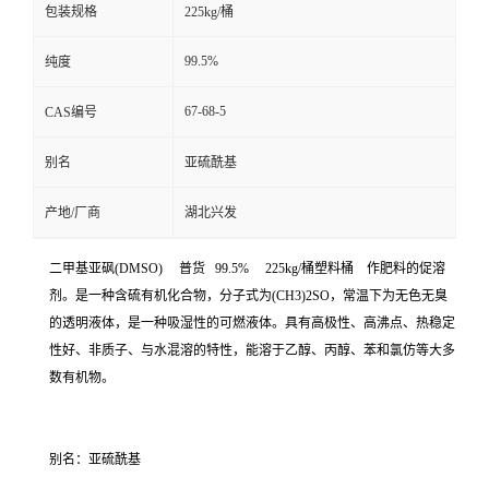
包装规格
225kg/桶
99.5%
纯度
67-68-5
CAS编号
别名
亚硫酰基
产地/厂商
湖北兴发
二甲基亚砜(DMSO) 普货 99.5% 225kg/桶塑料桶 作肥料的促溶
剂。是一种含硫有机化合物，分子式为(CH3)2SO，常温下为无色无臭
的透明液体，是一种吸湿性的可燃液体。具有高极性、高沸点、热稳定
性好、非质子、与水混溶的特性，能溶于乙醇、丙醇、苯和氯仿等大多
数有机物。
别名：亚硫酰基