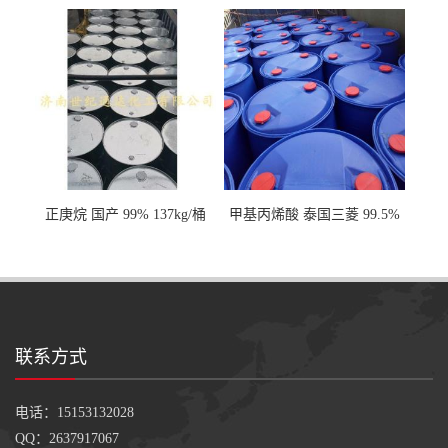
桶 达康290kg/桶
桶
正庚烷 国产 99% 137kg/桶
甲基丙烯酸 泰国三菱 99.5%
200kg/桶
联系方式
电话：15153132028
QQ：2637917067