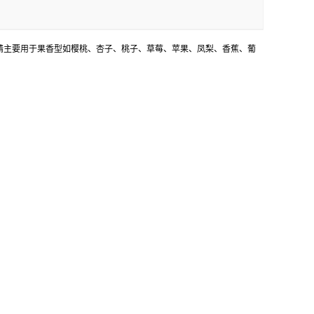
用香精主要用于果香型如樱桃、杏子、桃子、草莓、苹果、凤梨、香蕉、葡