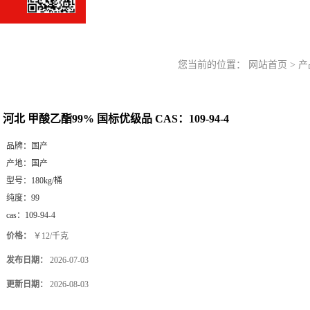
您当前的位置：
网站首页
>
产
河北 甲酸乙酯99% 国标优级品 CAS：109-94-4
品牌：
国产
产地：
国产
型号：
180kg/桶
纯度：
99
cas：
109-94-4
价格：
￥12/千克
发布日期：
2026-07-03
更新日期：
2026-08-03