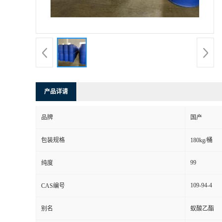
产品详请
品牌
国产
包装规格
180kg/桶
99
纯度
109-94-4
CAS编号
别名
蚁酸乙酯