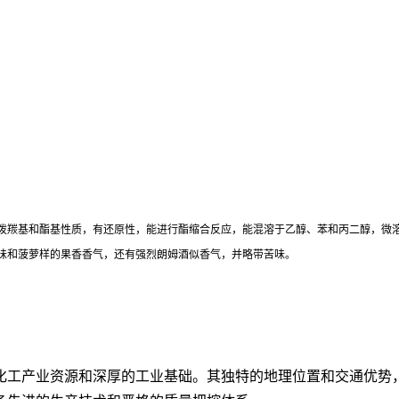
泼羰基和酯基性质，有还原性，能进行酯缩合反应，能混溶于乙醇、苯和丙二醇，微溶
味和菠萝样的果香香气，还有强烈朗姆酒似香气，并略带苦味。
化工产业资源和深厚的工业基础。其独特的地理位置和交通优势