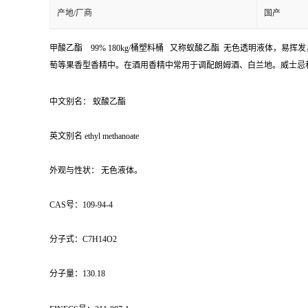
产地/厂商
国产
甲酸乙酯 99% 180kg/桶塑料桶 又称蚁酸乙酯 无色透明液体
萄等果香型香精中。在酒用香精中常用于调配朗姆酒、白兰地。威士忌
中文别名： 蚁酸乙酯
英文别名 ethyl methanoate
外观与性状： 无色液体。
CAS号：109-94-4
分子式：C7H14O2
分子量：130.18