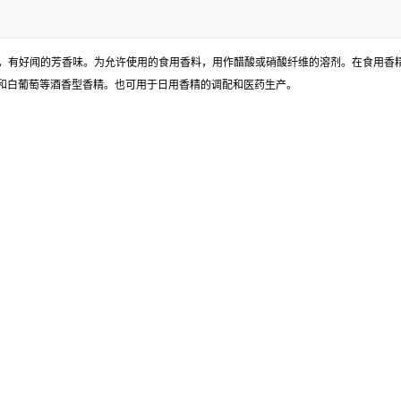
，易挥发，有好闻的芳香味。为允许使用的食用香料，用作醋酸或硝酸纤维的溶剂。在食
和白葡萄等酒香型香精。也可用于日用香精的调配和医药生产。