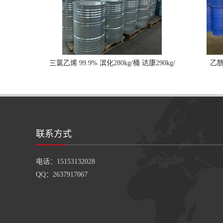
三氯乙烯 99.9% 滨化280kg/桶 达康290kg/
乙酰
桶
联系方式
电话：15153132028
QQ：2637917067