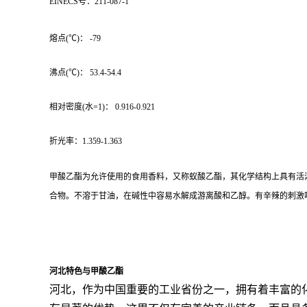
EINECS号：211-087-1
熔点(℃)： -79
沸点(℃)： 53.4-54.4
相对密度(水=1)： 0.916-0.921
折光率：1.359-1.363
甲酸乙酯为允许使用的食用香料，又称蚁酸乙酯，其化学结构上具有活
合物。不溶于甘油，在碱性中容易水解成游离酸和乙醇。有辛辣的刺激
河北特色与甲酸乙酯
河北，作为中国重要的工业省份之一，拥有着丰富的