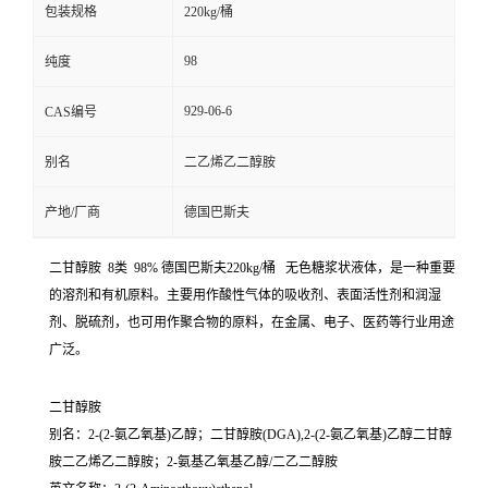
包装规格
220kg/桶
98
纯度
929-06-6
CAS编号
别名
二乙烯乙二醇胺
产地/厂商
德国巴斯夫
二甘醇胺 8类 98% 德国巴斯夫220kg/桶 无色糖浆状液体，是一种重要
的溶剂和有机原料。主要用作酸性气体的吸收剂、表面活性剂和润湿
剂、脱硫剂，也可用作聚合物的原料，在金属、电子、医药等行业用途
广泛。
二甘醇胺
别名：2-(2-氨乙氧基)乙醇；二甘醇胺(DGA),2-(2-氨乙氧基)乙醇二甘醇
胺二乙烯乙二醇胺；2-氨基乙氧基乙醇/二乙二醇胺