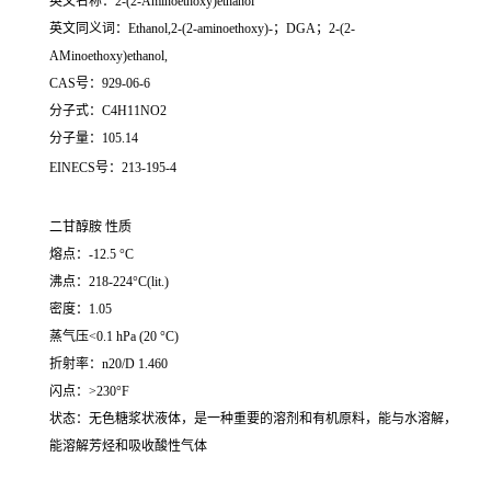
英文名称：2-(2-Aminoethoxy)ethanol
英文同义词：Ethanol,2-(2-aminoethoxy)-；DGA；2-(2-
AMinoethoxy)ethanol,
CAS号：929-06-6
分子式：C4H11NO2
分子量：105.14
EINECS号：213-195-4
二甘醇胺 性质
熔点：-12.5 °C
沸点：218-224°C(lit.)
密度：1.05
蒸气压<0.1 hPa (20 °C)
折射率：n20/D 1.460
闪点：>230°F
状态：无色糖浆状液体，是一种重要的溶剂和有机原料，能与水溶解，
能溶解芳烃和吸收酸性气体