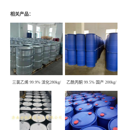
相关产品：
三氯乙烯 99.9% 滨化280kg/
乙酰丙酮 99.5% 国产 200kg/
桶 达康290kg/桶
桶