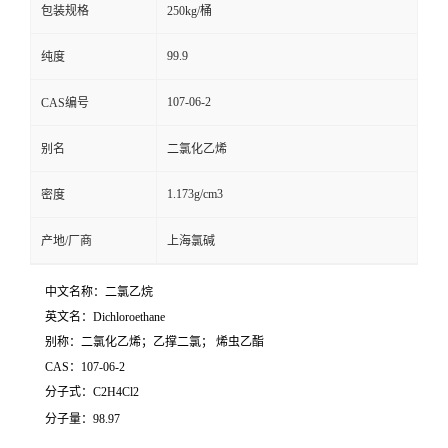
包装规格
250kg/桶
99.9
纯度
107-06-2
CAS编号
别名
二氯化乙烯
1.173g/cm3
密度
产地/厂商
上海氯碱
中文名称：二氯乙烷
英文名：Dichloroethane
别称：二氯化乙烯；乙撑二氯； 烯虫乙酯
CAS：107-06-2
分子式：C2H4Cl2
分子量：98.97