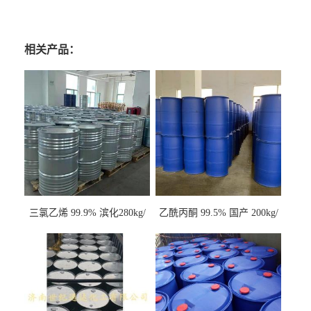
相关产品：
三氯乙烯 99.9% 滨化280kg/
乙酰丙酮 99.5% 国产 200kg/
桶 达康290kg/桶
桶