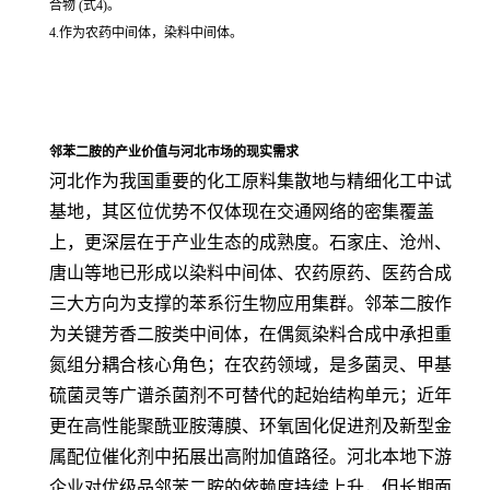
合物 (式4)。
4.作为农药中间体，染料中间体。
邻苯二胺的产业价值与河北市场的现实需求
河北作为我国重要的化工原料集散地与精细化工中试
基地，其区位优势不仅体现在交通网络的密集覆盖
上，更深层在于产业生态的成熟度。石家庄、沧州、
唐山等地已形成以染料中间体、农药原药、医药合成
三大方向为支撑的苯系衍生物应用集群。邻苯二胺作
为关键芳香二胺类中间体，在偶氮染料合成中承担重
氮组分耦合核心角色；在农药领域，是多菌灵、甲基
硫菌灵等广谱杀菌剂不可替代的起始结构单元；近年
更在高性能聚酰亚胺薄膜、环氧固化促进剂及新型金
属配位催化剂中拓展出高附加值路径。河北本地下游
企业对优级品邻苯二胺的依赖度持续上升，但长期面