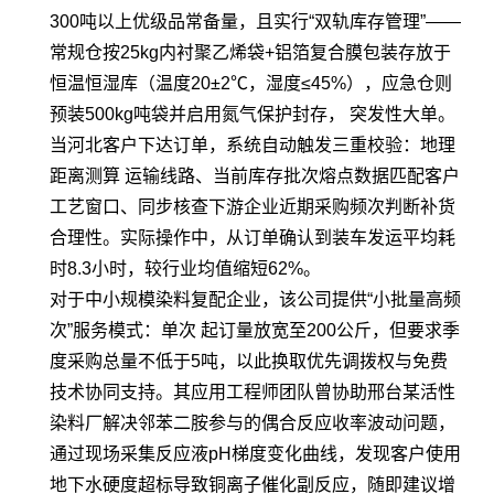
300吨以上优级品常备量，且实行“双轨库存管理”——
常规仓按25kg内衬聚乙烯袋+铝箔复合膜包装存放于
恒温恒湿库（温度20±2℃，湿度≤45%），应急仓则
预装500kg吨袋并启用氮气保护封存， 突发性大单。
当河北客户下达订单，系统自动触发三重校验：地理
距离测算 运输线路、当前库存批次熔点数据匹配客户
工艺窗口、同步核查下游企业近期采购频次判断补货
合理性。实际操作中，从订单确认到装车发运平均耗
时8.3小时，较行业均值缩短62%。
对于中小规模染料复配企业，该公司提供“小批量高频
次”服务模式：单次 起订量放宽至200公斤，但要求季
度采购总量不低于5吨，以此换取优先调拨权与免费
技术协同支持。其应用工程师团队曾协助邢台某活性
染料厂解决邻苯二胺参与的偶合反应收率波动问题，
通过现场采集反应液pH梯度变化曲线，发现客户使用
地下水硬度超标导致铜离子催化副反应，随即建议增