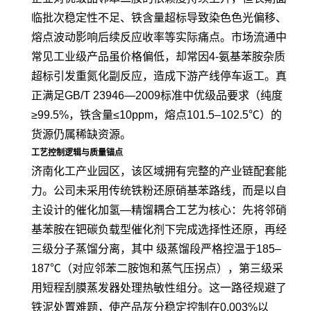
临批次稳定性不足、铁含量超标导致染色色光偏移、
熔点波动影响后续反应收率等实际痛点。市场流通中
常见工业级产品虽价格偏低，却常因4-氨基苯胺杂质
超标引发重氮化副反应，造成下游产线停车返工。真
正满足GB/T 23946—2009标准中优级品要求（纯度
≥99.5%，铁含量≤10ppm，熔点101.5–102.5℃）的
货源仍属稀缺资源。
工艺控制逻辑与质量锚点
济南化工产业园区，该区域拥有完整的产业链配套能
力。公司未采用传统铁粉还原硝基苯路线，而是以自
主设计的催化加氢—精馏耦合工艺为核心：先将邻硝
基苯胺在钯碳负载型催化剂下完成选择性还原，再经
三级分子蒸馏分离，其中 级蒸馏段严格控温于185–
187℃（对应邻苯二胺饱和蒸气压拐点），第三级采
用短程刮膜蒸发器处理热敏性组分。这一路径规避了
铁泥处置难题，使产品灰分稳定控制在0.003%以