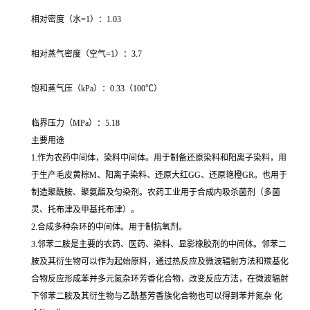
相对密度（水=1）：1.03
相对蒸气密度（空气=1）：3.7
饱和蒸气压（kPa）：0.33（100℃）
临界压力（MPa）：5.18
主要用途
1.作为农药中间体，染料中间体。用于制备还原染料和阳离子染料，用
于生产毛皮黄棕M、阳离子染料、还原大红GG、还原艳橙GR。也用于
制造聚酰胺、聚氨酯及匀染剂。农药工业用于合成内吸杀菌剂（多菌
灵、托布津及甲基托布津）。
2.合成多种杂环的中间体。用于制抗氧剂。
3.邻苯二胺是主要的农药、医药、染料、显影橡胶剂的中间体。邻苯二
胺及其衍生物可以作为起始原料，通过热反应及微波辐射方法和羰基化
合物反应形成苯并多元氮杂环芳香化合物，改变反应方法，在微波辐射
下邻苯二胺及其衍生物与乙酰基芳香族化合物也可以得到苯并氮杂 化