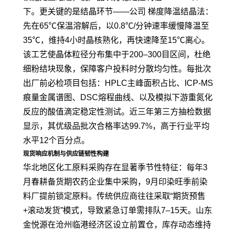
下。更关键的是结晶环节——公司 梯度降温结晶法：
先在65℃保温溶解后，以0.8℃/分钟速率缓慢降温至
35℃，维持4小时晶核熟化，再快速降至15℃离心。
该工艺使晶体粒径分布集中于200–300目区间，杜绝
细粉结块现象，保障客户投料时分散均匀性。每批次
出厂前必检项目包括：HPLC主峰面积占比、ICP-MS
痕量金属谱图、DSC熔程曲线、以及模拟下游重氮化
反应的酸值滴定稳定性测试。近三年第三方抽检数据
显示，其优级品批次合格率达99.7%，高于行业平均
水平12个百分点。
现货响应机制与供应链韧性构建
华北地区化工原料采购存在显著季节性特征：每年3
月春耕备货期农药企业集中采购，9月印染旺季前染
料厂提前锁定原料。传统供应商往往采取“期货预售
+滚动发货”模式，导致紧急订单需排队7–15天。山东
金悦源在沧州临港经济区设立前置仓，库存动态维持