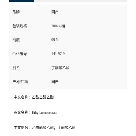
品牌
国产
包装规格
200kg/桶
99.5
纯度
141-97-9
CAS编号
别名
丁酮酸乙酯
产地/厂商
国产
中文名称：乙酰乙酸乙酯
英文名称：Ethyl acetoacetate
中文别名：乙酰醋酸乙酯；丁酮酸乙酯