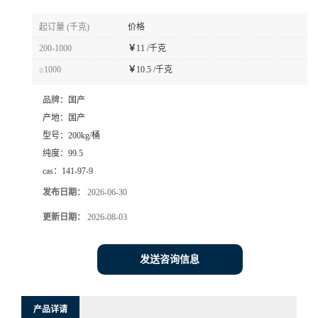
起订量 (千克)
价格
200-1000
￥
11 /千克
≥1000
￥
10.5 /千克
品牌：
国产
产地：
国产
型号：
200kg/桶
纯度：
99.5
cas：
141-97-9
发布日期：
2026-06-30
更新日期：
2026-08-03
发送咨询信息
产品详请