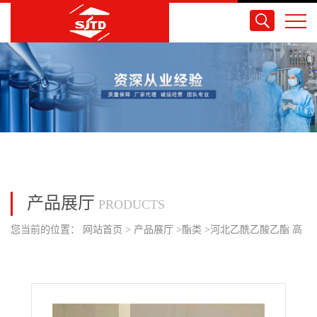
产品展厅
PRODUCTS
您当前的位置：
网站首页
>
产品展厅
>
酯类
>
河北乙酰乙酸乙酯 高
含量 无色液体 品质保证 全国可发