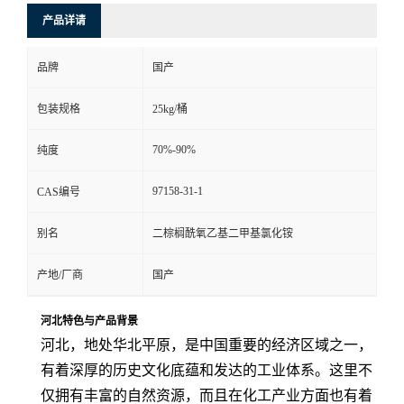
产品详请
品牌
国产
包装规格
25kg/桶
70%-90%
纯度
97158-31-1
CAS编号
别名
二棕榈酰氧乙基二甲基氯化铵
产地/厂商
国产
河北特色与产品背景
河北，地处华北平原，是中国重要的经济区域之一，
有着深厚的历史文化底蕴和发达的工业体系。这里不
仅拥有丰富的自然资源，而且在化工产业方面也有着