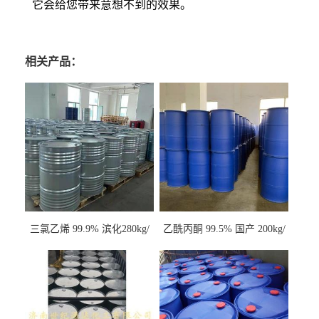
它会给您带来意想不到的效果。
相关产品：
三氯乙烯 99.9% 滨化280kg/
乙酰丙酮 99.5% 国产 200kg/
桶 达康290kg/桶
桶