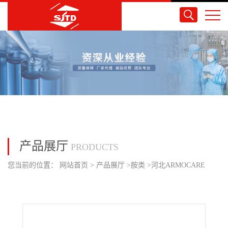
产品展厅
PRODUCTS
您当前的位置：
网站首页
>
产品展厅
>
胺类
>
河北ARMOCARE
VGH-70 N,N-双(2-棕榈酰氧乙基)二甲基氯化铵 25kg/桶 库存现货 全
国可发