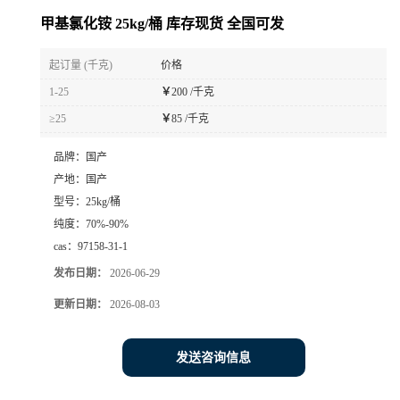
甲基氯化铵 25kg/桶 库存现货 全国可发
起订量 (千克)
价格
1-25
￥
200 /千克
≥25
￥
85 /千克
品牌：
国产
产地：
国产
型号：
25kg/桶
纯度：
70%-90%
cas：
97158-31-1
发布日期：
2026-06-29
更新日期：
2026-08-03
发送咨询信息