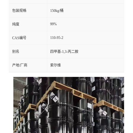
包装规格
150kg/桶
99%
纯度
110-95-2
CAS编号
别名
四甲基-1,3-丙二胺
产地/厂商
索尔维