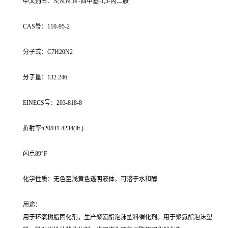
中文别名：N,N,N',N'-四甲基-1,3-丙二胺
CAS号：110-95-2
分子式：C7H20N2
分子量：132.246
EINECS号：203-818-8
折射率n20/D1.4234(lit.)
闪点89°F
化学性质：无色至浅黄色透明液体，可溶于水和醇
用途：
用于环氧树脂固化剂，生产聚氨酯泡沫塑料催化剂。用于聚氨酯泡沫塑