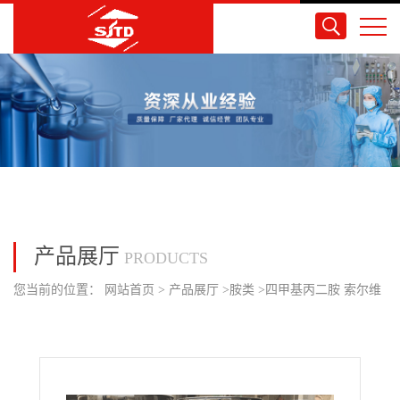
产品展厅
PRODUCTS
您当前的位置：
网站首页
>
产品展厅
>
胺类
>
四甲基丙二胺 索尔维
原装 150kg/桶 价格美丽 全国可发