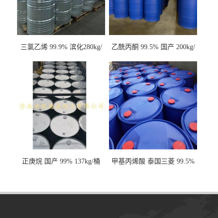
三氯乙烯 99.9% 滨化280kg/
乙酰丙酮 99.5% 国产 200kg/
桶 达康290kg/桶
桶
正庚烷 国产 99% 137kg/桶
甲基丙烯酸 泰国三菱 99.5%
200kg/桶