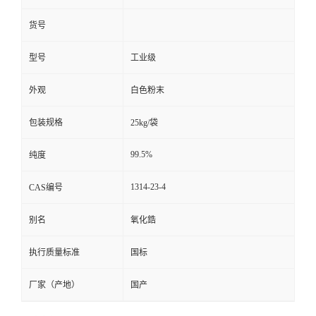
货号
型号
工业级
外观
白色粉末
包装规格
25kg/袋
99.5%
纯度
1314-23-4
CAS编号
别名
氧化鋯
执行质量标准
国标
厂家（产地）
国产