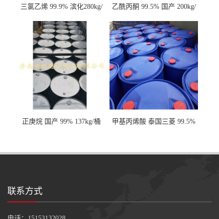
三氯乙烯 99.9% 滨化280kg/
乙酰丙酮 99.5% 国产 200kg/
桶 达康290kg/桶
桶
正庚烷 国产 99% 137kg/桶
甲基丙烯酸 泰国三菱 99.5%
200kg/桶
联系方式
电话：15153132028