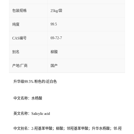
包装规格
25kg/袋
99.5
纯度
69-72-7
CAS编号
别名
柳酸
产地/厂商
国产
升华级99.5% 粉色的/近白色
中文名称：水杨酸
英文名称：Salicylic acid
中文别名：2-羟基苯甲酸；柳酸；邻羟基苯甲酸；升华水杨酸；邻-羟