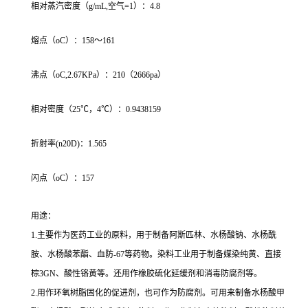
相对蒸汽密度（g/mL,空气=1）：4.8
熔点（oC）：158～161
沸点（oC,2.67KPa）：210（2666pa）
相对密度（25℃，4℃）：0.9438159
折射率(n20D)：1.565
闪点（oC）：157
用途：
1.主要作为医药工业的原料，用于制备阿斯匹林、水杨酸钠、水杨酰
胺、水杨酸苯酯、血防-67等药物。染料工业用于制备媒染纯黄、直接
棕3GN、酸性铬黄等。还用作橡胶硫化延缓剂和消毒防腐剂等。
2.用作环氧树脂固化的促进剂，也可作为防腐剂。可用来制备水杨酸甲