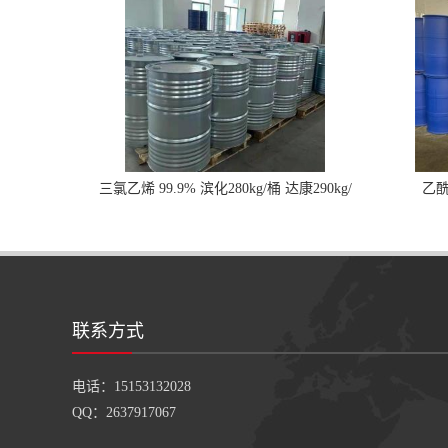
三氯乙烯 99.9% 滨化280kg/桶 达康290kg/
乙酰
桶
联系方式
电话：15153132028
QQ：2637917067