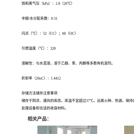
饱和蒸气压（kPa）：2.8（20℃）
辛醇/水分配系数：0.31
闪点（℃）：52（CC）；60（OC）
引燃温度（℃）：320
溶解性：与水混溶，溶于乙醇、苯、丙酮等多数有机溶剂。
折射率（20oC）：1.4412
存储方法储存注意事项
储存于阴凉、通风的库房。库温不宜超过37℃。远离火种、热源。保
处理设备和合适的收容材料。
相关产品：