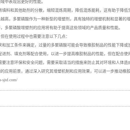
领域中表现出更好的性能。
进填料和其他助剂的分散，缩短混炼周期，降低混炼能耗，这有助于降低
来越高，多聚磷酸作为一种新型的增塑剂，具有独特的增塑机制和显著的
等，多聚磷酸增塑剂的应用将有助于提高这些领域的产品质量和性能。
，但在使用过程中也需要注意以下几点：
求和加工条件来确定，过量的多聚磷酸可能会导致橡胶制品的性能下降或
促进剂、填充剂等配合使用，以进一步提高橡胶制品的性能，但在配合使
需要注意环保和安全问题，需要采取适当的措施来防止其对环境和人体造
阔的应用前景，通过深入研究其增塑机制和应用效果，可以进一步推动橡
n-sjtd.com/