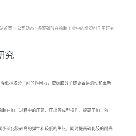
站首页
>
公司动态
>
多聚磷酸在橡胶工业中的增塑剂作用研究
研究
而降低橡胶分子间的作用力，使橡胶分子链更容易滑动和重新
橡胶在加工过程中的压延、压出等成型操作，提高了加工效
赋予硫化胶较高的弹性和较低的生热，同时提高硫化胶的耐寒